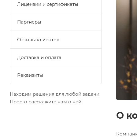
Лицензии и сертификаты
Функцион
Партнеры
Файлы, осуществляющ
Отключение функцион
Отзывы клиентов
Аналитич
Доставка и оплата
Файлы, предназначе
пользовательских пр
Реквизиты
cookie-файлов не ока
С перечнем обраб
Находим решения для любой задачи.
файлов в ООО «Си
Просто расскажите нам о ней!
О к
Принять
Компани