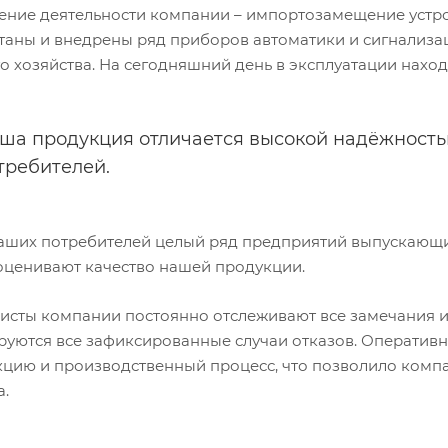
ение деятельности компании – импортозамещение устро
таны и внедрены ряд приборов автоматики и сигнализац
о хозяйства. На сегодняшний день в эксплуатации наход
ша продукция отличается высокой надёжностью
требителей.
аших потребителей целый ряд предприятий выпускающих
оценивают качество нашей продукции.
исты компании постоянно отслеживают все замечания и
руются все зафиксированные случаи отказов. Оперативн
кцию и производственный процесс, что позволило компа
а.