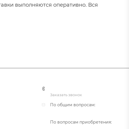
тавки выполняются оперативно. Вся
+375 29 364-24-24
Заказать звонок
По общим вопросам:
mail@sintez-electro.com
По вопросам приобретения:
zakaz@sintez-electro.com