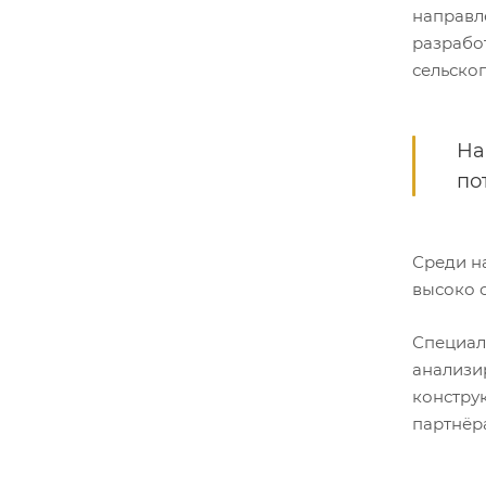
направл
разрабо
сельског
На
по
Среди н
высоко 
Специал
анализи
констру
партнёр