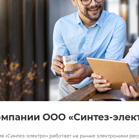
альные cookie-файлы
ие хранение информации о выборе пользователя (имя пользователя, язык, р
альных cookie-файлов не оказывает влияния на работу веб-ресурса.
еские/целевые cookie-файлы
нные для оценки работы веб-ресурсов и осуществляющие хранение инфо
едпочтениях и наиболее просматриваемых страницах веб-ресурса. Отклю
зывает влияние на работу веб-ресурса.
атываемых cookie-файлов можно ознакомиться в
Политике обраб
нтез-электро»
..
омпании ООО «Синтез-элек
я «Синтез-электро» работает на рынке электроники респ