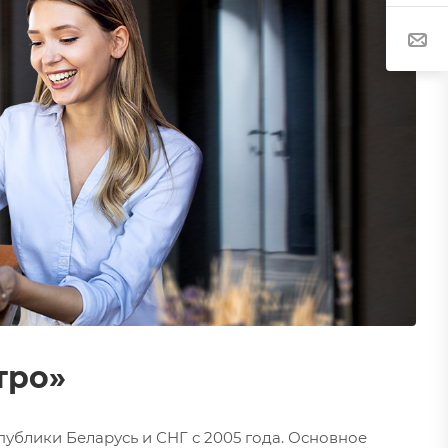
егион и т.д.).
рмации о
чение аналитических
отки cookie-
тро»
ублики Беларусь и СНГ с 2005 года. Основное