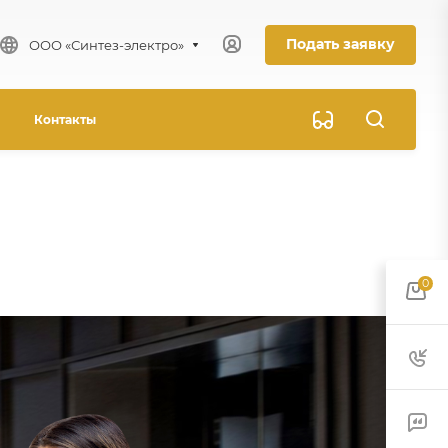
Подать заявку
ООО «Синтез-электро»
стройства)
Контакты
овершенных им
в, а также для
0
рсов, информацию о
кую-либо
 учета посещаемых
ю доступа