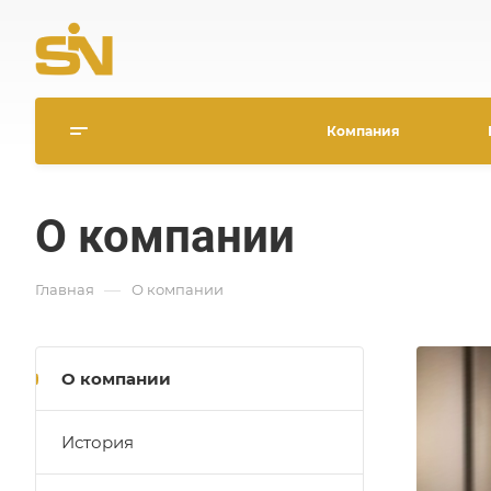
Изменен
Сookie-файл — те
Компания
пользователя инт
действий, исполь
получения анали
О компании
—
Главная
О компании
Техничес
Файлы, осуществляю
выборе пользователя
О компании
информацию о пользо
сайтов в сети Интер
История
пользователя к фун