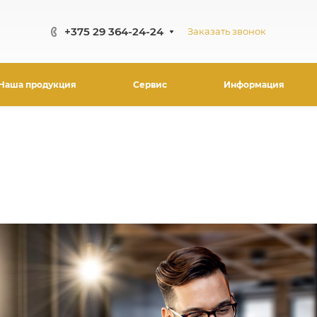
+375 29 364-24-24
Заказать звонок
ие настроек cookie-файлов
кстовый файл, сохраненный в браузере компьютера (мобильного у
Наша продукция
Сервис
Информация
ернет-сайта при его посещении пользователем для отражения с
зуемые для обеспечения или повышения работоспособности сайто
тической информации.
кие (обязательные) cookie-файлы
щие хранение информации для обеспечения функционирования веб-ресу
 относительно принятия/отклонения cookie-файлов и не использующие ка
вателе, которая может быть использована в маркетинговых целях или для
нет. Отключение данного типа cookie-файлов может привести к ограничени
кциональным возможностям веб-ресурса